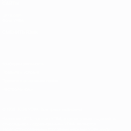
САЙТЫ
UEFA.com
Фонд УЕФА
СМЕНИТЬ ЯЗЫК
Русский
English
Français
Deutsch
Русский
Español
Italiano
Português
Конфиденциальность
Правила и условия
Правила в отношении cookie
Настройки куки
© 1998-2026 УЕФА. Все права защищены
Название UEFA, логотип УЕФА, а также элементы дизайна,
относящиеся к соревнованиям УЕФА, являются
зарегистрированными торговыми марками УЕФА и/или