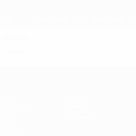
Skip
to
main
Женская Лига чемпионов
Скачать
content
Результаты live и статистика
Лига чемпионов УЕФА среди женщин
Видео
Главное
Лига чемпионов УЕФА среди женщин
Матчи
Команды
Жеребьевки
Новости
UEFA.tv
История
Игры
О турнире
Стат.
ДРУГИЕ