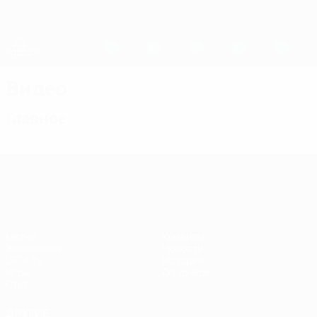
Skip
to
main
Женская Лига чемпионов
Скачать
content
Результаты live и статистика
Лига чемпионов УЕФА среди женщин
Видео
Главное
Лига чемпионов УЕФА среди женщин
Матчи
Команды
Жеребьевки
Новости
UEFA.tv
История
Игры
О турнире
Стат.
ДРУГИЕ