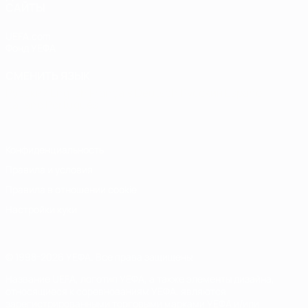
САЙТЫ
UEFA.com
Фонд УЕФА
СМЕНИТЬ ЯЗЫК
Русский
English
Français
Deutsch
Русский
Español
Italiano
Português
Конфиденциальность
Правила и условия
Правила в отношении cookie
Настройки куки
© 1998-2026 УЕФА. Все права защищены
Название UEFA, логотип УЕФА, а также элементы дизайна,
относящиеся к соревнованиям УЕФА, являются
зарегистрированными торговыми марками УЕФА и/или