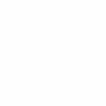
Skip
to
main
Женская Лига чемпионов
Скачать
content
Результаты live и статистика
Лига чемпионов УЕФА среди женщин
Видео
Главное
Лига чемпионов УЕФА среди женщин
Матчи
Команды
Жеребьевки
Новости
UEFA.tv
История
Игры
О турнире
Стат.
ДРУГИЕ