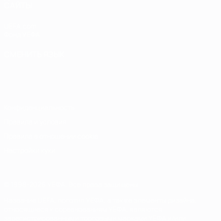
САЙТЫ
UEFA.com
Фонд УЕФА
СМЕНИТЬ ЯЗЫК
Русский
English
Français
Deutsch
Русский
Español
Italiano
Português
Конфиденциальность
Правила и условия
Правила в отношении cookie
Настройки куки
© 1998-2026 УЕФА. Все права защищены
Название UEFA, логотип УЕФА, а также элементы дизайна,
относящиеся к соревнованиям УЕФА, являются
зарегистрированными торговыми марками УЕФА и/или