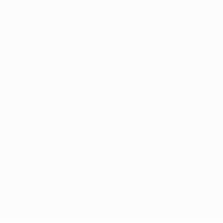
Português
сящиеся к соревнованиям УЕФА, являются зарегистрированными т
щено. Пользуясь сайтом UEFA.com, вы тем самым соглашаетесь с 