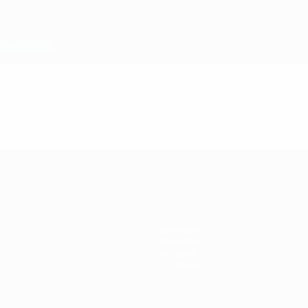
Команды
Новости
История
О турнире