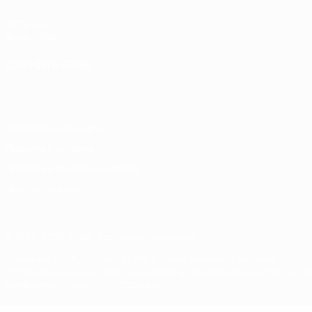
UEFA.com
Фонд УЕФА
СМЕНИТЬ ЯЗЫК
Русский
English
Français
Deutsch
Русский
Español
Italiano
Конфиденциальность
Правила и условия
Правила в отношении cookie
Настройки куки
© 1998-2026 УЕФА. Все права защищены
Название UEFA, логотип УЕФА, а также элементы дизайна, отно
Использование этих торговых марок в коммерческих целях запре
конфиденциальности информации.