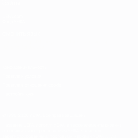
САЙТЫ
UEFA.com
Фонд УЕФА
СМЕНИТЬ ЯЗЫК
Русский
English
Français
Deutsch
Русский
Español
Italiano
Português
Конфиденциальность
Правила и условия
Правила в отношении cookie
Настройки куки
© 1998-2026 УЕФА. Все права защищены
Название UEFA, логотип УЕФА, а также элементы дизайна,
относящиеся к соревнованиям УЕФА, являются
зарегистрированными торговыми марками УЕФА и/или