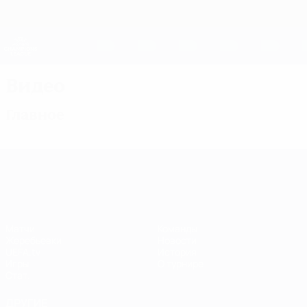
Skip
to
main
Женская Лига чемпионов
Скачать
content
Результаты live и статистика
Лига чемпионов УЕФА среди женщин
Видео
Главное
Лига чемпионов УЕФА среди женщин
Матчи
Команды
Жеребьевки
Новости
UEFA.tv
История
Игры
О турнире
Стат.
ДРУГИЕ