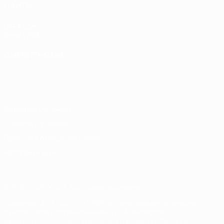
САЙТЫ
UEFA.com
Фонд УЕФА
СМЕНИТЬ ЯЗЫК
Русский
English
Français
Deutsch
Русский
Español
Italiano
Português
Конфиденциальность
Правила и условия
Правила в отношении cookie
Настройки куки
© 1998-2026 УЕФА. Все права защищены
Название UEFA, логотип УЕФА, а также элементы дизайна,
относящиеся к соревнованиям УЕФА, являются
зарегистрированными торговыми марками УЕФА и/или