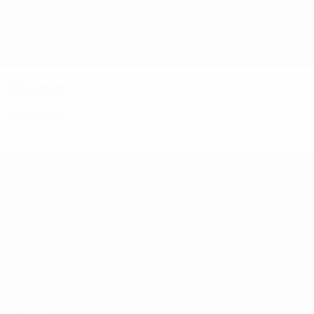
Skip
to
main
Женская Лига чемпионов
Скачать
content
Результаты live и статистика
Лига чемпионов УЕФА среди женщин
Видео
Главное
Лига чемпионов УЕФА среди женщин
Матчи
Команды
Жеребьевки
Новости
UEFA.tv
История
Игры
О турнире
Стат.
ДРУГИЕ