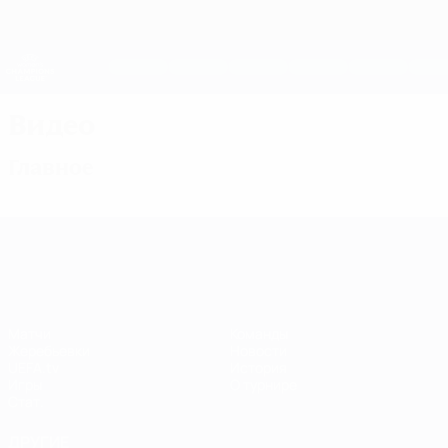
Skip
to
main
Женская Лига чемпионов
Скачать
content
Результаты live и статистика
Лига чемпионов УЕФА среди женщин
Видео
Главное
Лига чемпионов УЕФА среди женщин
Матчи
Команды
Жеребьевки
Новости
UEFA.tv
История
Игры
О турнире
Стат.
ДРУГИЕ