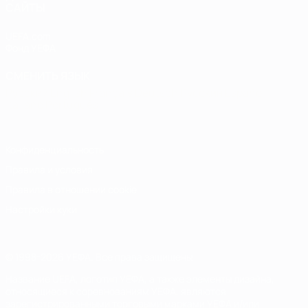
САЙТЫ
UEFA.com
Фонд УЕФА
СМЕНИТЬ ЯЗЫК
Русский
English
Français
Deutsch
Русский
Español
Italiano
Português
Конфиденциальность
Правила и условия
Правила в отношении cookie
Настройки куки
© 1998-2026 УЕФА. Все права защищены
Название UEFA, логотип УЕФА, а также элементы дизайна,
относящиеся к соревнованиям УЕФА, являются
зарегистрированными торговыми марками УЕФА и/или