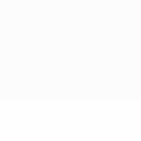
Skip
to
main
Женская Лига чемпионов
content
Результаты live и статистика
Лига чемпионов УЕФА среди женщин
Атлетико vs Барселона
Обзор
Онлайн
О матче
Хочешь получать уведомления о голах 