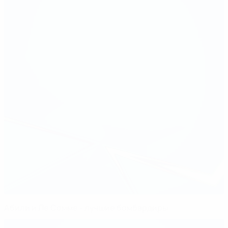
Абили и Ле Сомме - лучшие бомбардиры