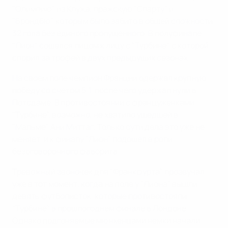
"Олимпию" из Клужа, пражскую "Спарту" и
"Брондбю", которым было забито в общей сложности
32 гола без единого пропущенного. В полуфинале
"Лион" сошелся лицом к лицу с "Турбине", с которой
спорил за трофей в двух предыдущих сезонах.
На своем поле чемпион Франции одержал крупную
победу со счетом 5:1, после чего удержал нули в
Потсдаме. В противостоянии с француженками
"Турбине", возможно, не хватило ушедшей в
"Мальме" Ани Миттаг. Только сути дела это уже не
меняет, и к финалу "Лион" подошел в роли
безоговорочного фаворита.
Тревожный звоночек для "Франкфурта" прозвучал
уже в тот момент, когда на поле у "Лиона" вышли
девять футболисток, которые противостояли
"Турбине" в прошлогоднем финале в Лондоне.
Однако подгоняемые мюнхенцами немки начали