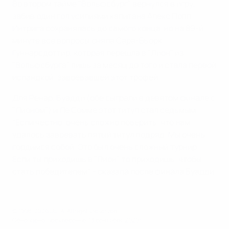
Во втором тайме "Вольфсбург" вернулся в игру,
забив один гол усилиями капитана Алекс Попп.
Интрига сохранялась до самого конца, но на 89-й
минуте все вопросы сняла Сара-Бьорк
Гуннарсдоттир, которая перешла в "Лион" из
"Вольфсбурга" лишь за месяц до того и стала первой
исландкой, завоевавшей этот трофей.
Для Ренар, Буадди (обе сыграли в девятом финале с
"Лионом") и Ле Сомме этот титул стал седьмым.
"Если честно, очень сложно поверить, что нам
удалось завоевать пятый титул подряд. Мы очень
гордимся собой. Это был очень сложный турнир ...
Если ты приходишь в "Лион", то приходишь, чтобы
стать победителем", - сказала после финала Буадди.
© 1998-2026 UEFA. All rights reserved.
Обновлено: воскресенье, 13 сентября 2020 г.