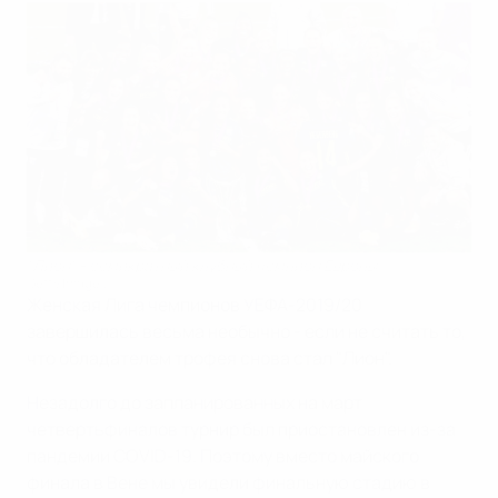
"Лион" - семикратный клубный чемпион Европы
Getty Images
Женская Лига чемпионов УЕФА-2019/20
завершилась весьма необычно - если не считать то,
что обладателем трофея снова стал "Лион".
Незадолго до запланированных на март
четвертьфиналов турнир был приостановлен из-за
пандемии COVID-19. Поэтому вместо майского
финала в Вене мы увидели финальную стадию в