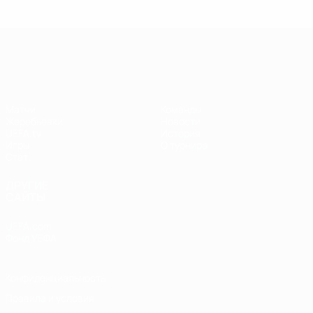
Лига чемпионов УЕФА среди женщин
Матчи
Команды
Жеребьевки
Новости
UEFA.tv
История
Игры
О турнире
Стат.
ДРУГИЕ
САЙТЫ
UEFA.com
Фонд УЕФА
Конфиденциальность
Правила и условия