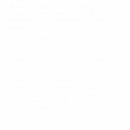
крестообразной связки в январе не позволила
автору хет-трика в финале 2019 года сыграть в
оставшейся части сезона, даже с учетом его
задержки.
Тем не менее, "Лион" все равно добыл свой пятый
титул подряд и седьмой в общей сложности - хоть и
не без сложностей. В частности, "Бавария" в
четвертьфинале дала чемпионкам настоящий бой,
но все равно уступила 1:2. Но лионки победили 2:1,
"Пари Сен-Жермен", который вышел в
четвертьфинал в рекордный 13-й раз после
пятилетней паузы в еврокубках, с таким же счетом
выиграл у "Арсенала". "Барселона" минимально
одолела "Атлетико", а покер Пернилле Хардер помог
"Вольфсбургу" пройти "Глазго".
Топ-пять голов сезона