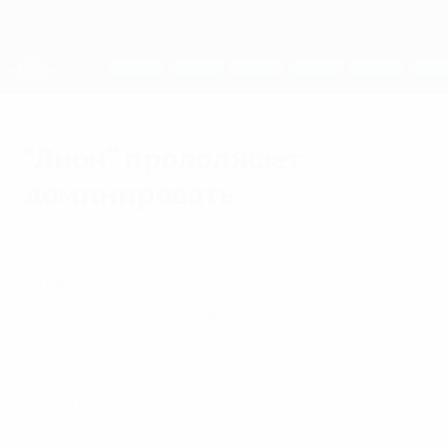
Skip
to
main
Женская Лига чемпионов
Скачать
content
Результаты live и статистика
Лига чемпионов УЕФА среди женщин
"Лион" продолжает
доминировать
воскресенье, 13 сентября 2020 г.
Французский клуб в пятый раз подряд
выиграл женскую Лигу чемпионов,
которая впервые в истории завершалась
финальной стадией с восемью
участниками.