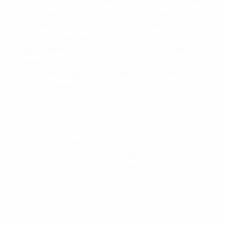
В полуфинале "Вольфсбургу" было труднее, но немки
все же обыграли финалиста-2018/19 "Барселону"
благодаря голу Фридолины Рольфе. Второй
полуфинал тоже завершился со счетом 1:0.
Рекордсменка по количеству матчей в истории
турнира Венди Ренар помогла "Лиону" победить
"ПСЖ". Таким образом, в четвертый раз за восемь
сезонов в финале встретились "Вольфсбург" и
"Лион".
"Вольфсбург" выиграл у "Лиона" в их первой встрече
в 2013 году, но в последние четыре сезона
французская команда была сильнее, в том числе в
эпичных финалах 2016 и 2018 годов. В этот раз
"Вольфсбург" уступал 0:2 к перерыву на стадионе
"Аноэта" в Сан-Себастьяне: Эжени Ле Сомме и Саки
Кумагаи забили с передач Дельфин Каскарино.
Семь побед "Лиона" в финалах