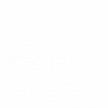
Бильбао и Сан-Себастьяне с участием восьми
команд.
Финал: "Вольфсбург" - "Лион" 3:1
В турнире приняло участие рекордное число клубов
- 62 из 50 стран. Но к четвертьфиналу в деле
остались только знакомые лица. Хотя не обошлось
без сюрпризов: "Атлетико" выбил "Манчестер Сити"
второй год подряд и впервые в истории вышел в 1/4
финала. "Глазго Сити" выбил "Брондбю" по пенальти,
повторив свой результат сезона 2014/15.
Также в 1/8 финала "Лион" стал первым клубом в
истории турнира, сыгравшим 100 матчей, а Ада
Хегерберг обогнала Аню Миттаг и возглавила
список лучших бомбардиров женской Лиги
чемпионов с 53 голами в 50 играх. Однако травма