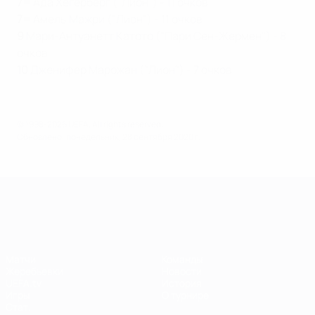
7=
Ада Хегерберг ("Лион") - 11 очков
7=
Амель Мажри ("Лион") - 11 очков
9
Мари-Антуанетт Катото ("Пари Сен-Жермен") - 8
очков
10
Дженифер Марожан ("Лион") - 7 очков
© 1998-2026 UEFA. All rights reserved.
Обновлено: понедельник, 28 сентября 2020 г.
Лига чемпионов УЕФА среди женщин
Матчи
Команды
Жеребьевки
Новости
UEFA.tv
История
Игры
О турнире
Стат.