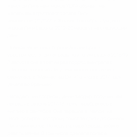
женской Лиге чемпионов УЕФА объявят на
жеребьевке группового этапа Лиги
чемпионов-2020/21 в Женеве 1 октября. Лучшего
игрока Лиги Европы-2019/20 назовут на следующий
день.
Правый защитник сборной Англии Бронз
удостоилась этой награды по итогам сезона 2018/19.
В августе она в третий раз подряд выиграла с
"Лионом" женскую Лигу чемпионов, после чего
вернулась в "Манчестер Сити", откуда в 2017 году
уехала во Францию.
Нападающий сборной Дании Хардер, получившая
награду в сезоне 2017/18, тоже перебралась в
Англию в сентябре. Она перешла в "Челси" из
"Вольфсбурга", которому помогла дойти до финала
Лиги чемпионов. По ходу турнира Хардер забила
девять мячей. В том числе сделала покер в