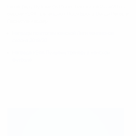
2019/20
На награду Лучшей футболистке сезона 2019/20 по
версии УЕФА претендуют Люси Бронз, Венди Ренар и
Пернилле Хардер.
Награды по итогам женской Лиги чемпионов
сезона 2019/20
Награда УЕФА Лучшему тренеру в женском
футболе