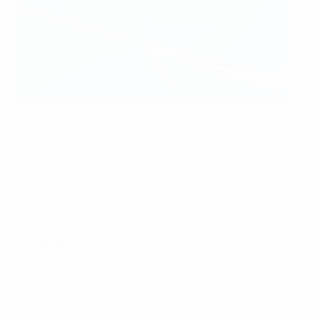
Венди Ренар
Ранее награду получали Надин Ангерер (2013),
Надин Кесслер (2014), Селия Шашич (2015), Ада
Хегерберг (2016), Лике Мартенс (2017), Пернилле
Хардер (2018) и Люси Бронз (2019).
Кто не вошел в топ-3?
4
Вивианн Мидема ("Арсенал") - 26 очков
5
Дельфин Каскарино ("Лион") - 24 очка
6
Эжени Ле Сомме ("Лион") - 13 очков