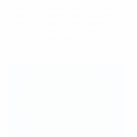
В жюри вошли тренеры восьми клубов, игравших в
финальном турнире женской Лиги чемпионов
УЕФА-2019/20, тренеры 12 лучших женских сборных в
рейтинге УЕФА, а также 20 отобранных ESM
журналистов, которые специализируются на
женском футболе.