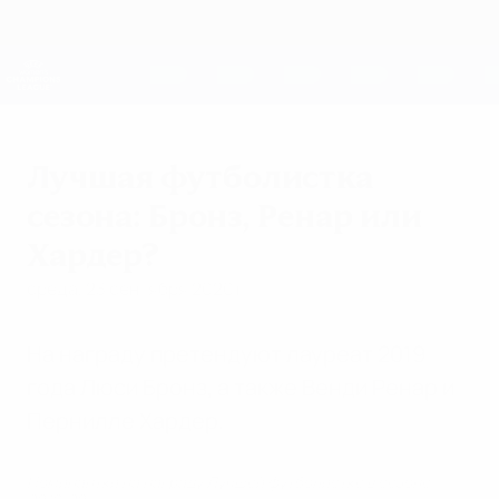
Skip
to
main
Женская Лига чемпионов
Скачать
content
Результаты live и статистика
Лига чемпионов УЕФА среди женщин
Лучшая футболистка
сезона: Бронз, Ренар или
Хардер?
среда, 23 сентября 2020 г.
На награду претендуют лауреат 2019
года Люси Бронз, а также Венди Ренар и
Пернилле Хардер.
Номинантки на награду Лучшей футболистке в сезоне