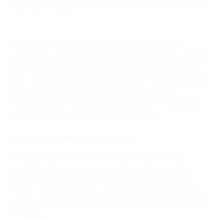
Пернилле Хардер
Защитник сборной Франции Ренар вновь была
ключевым игроком "Лиона". В составе французского
клуба она участвовала во всех девяти финалах за 11
лет и завоевала семь чемпионских титулов, включая
пять кряду. Капитан "Лиона" забила в Лиге
чемпионов-2019/20 пять мячей, включая победный
гол в полуфинале с "Пари Сен-Жермен".
Как был составлен шорт-лист?
Награда вручается лучшей футболистке (вне
зависимости от гражданства), которая провела
предыдущий сезон в клубе одной из ассоциаций
УЕФА. При определении претенденток учитывались
все матчи сезона во всех турнирах на уровне клубов
и сборных.