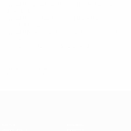
Лучший полузащитник женской Лиги чемпионов:
Дженифер Марожан
Лучший нападающий женской Лиги чемпионов:
Пернилле Хардер
Лучший тренер сезона в женском футболе: Жан-Люк
Вассер
Награда президента УЕФА: Дидье Дрогба
© 1998-2026 UEFA. All rights reserved.
Обновлено: четверг, 1 октября 2020 г.
Лига чемпионов УЕФА среди женщин
Матчи
Команды
Жеребьевки
Новости