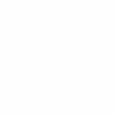
Лучший защитник женской Лиги чемпионов-2019/20: Венди
Ренар
Венди Ренар признана лучшим защитником женской
Лиги чемпионов УЕФА-2019/20.
В рядах "Лиона" 30-летняя футболистка в пятый раз
подряд стала победительницей Лиги чемпионов, а
целом на ее счету семь побед в турнире и девять
финалов. Кроме того, Ренар традиционно сильно
сыграла в обороне, чему не помешало даже
отсутствие из-за травмы в августовском финале
партнера по обороне Гридж М'Бок Бати. Нельзя не
вспомнить и ее гол головой после "стандарта",
принесший "Лиону" в полуфинале победу над "ПСЖ".
Топ-10