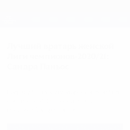
Skip
to
main
Женская Лига чемпионов
Скачать
content
Результаты live и статистика
Лига чемпионов УЕФА среди женщин
Лучший вратарь женской
Лиги чемпионов-2020/21:
Сандра Паньос
четверг, 26 августа 2021 г.
Награду Лучшему вратарю женской Лиги
чемпионов УЕФА сезона 2020/21
получила Сандра Паньос.