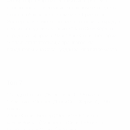
4:0. Вратарь сборной Испании была третьей в
аналогичном голосовании в прошлом сезоне, но в
этот раз обошла всех, в том числе Кристиане
Эндлер, занявшую второе место второй раз кряду в
своей последней кампании в "Пари Сен-Жермен"
перед трансфером в "Лион". Анн-Катрин Бергер из
"Челси" стала третьей, а прошлогодняя
победительница Сара Буадди заняла пятое место.
Топ-7
1 Сандра Паньос ("Барселона") – 95 очков
2 Кристиане Эндлер ("Пари Сен-Жермен") – 90
очков
3 Анн-Катрин Бергер ("Челси") – 60 очков
4 Элли Ройбак ("Манчестер Сити") – 8 очков
5 Сара Буадди ("Лион") – 4 очка