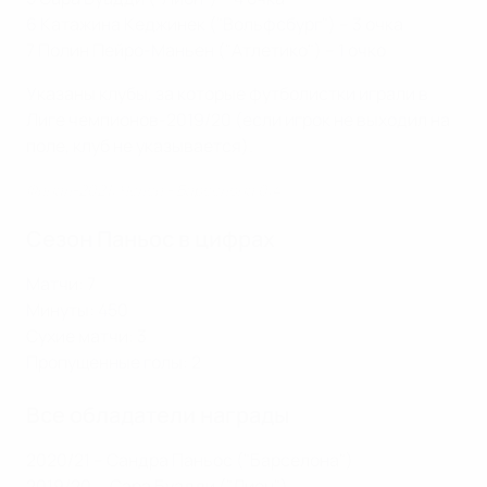
6 Катажина Кеджинек ("Вольфсбург") – 3 очка
7 Полин Пейро-Маньен ("Атлетико") – 1 очко
Указаны клубы, за которые футболистки играли в
Лиге чемпионов-2019/20 (если игрок не выходил на
поле, клуб не указывается).
Финал-2021: Челси - Барселона 0:4
Сезон Паньос в цифрах
Матчи: 7
Минуты: 450
Сухие матчи: 3
Пропущенные голы: 2
Все обладатели награды
2020/21 – Сандра Паньос ("Барселона")
2019/20 ─ Сара Буадди ("Лион")