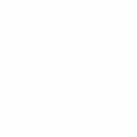
Как выбирали Паньос
В жюри вошли тренеры 16 клубов, дошедших до 1/8
финала женской Лиги чемпионов-2020/21, а также 20
специализирующихся в женском футболе
журналистов, которые были выбраны Ассоциацией
европейских спортивных изданий (ESM).
Каждый член жюри назвал по три лучших игрока на
каждой позиции. За первое место футболистка
получала пять очков, за второе - три, за третье -
одно. Тренеры не могли голосовать за игроков своих
команд.
© 1998-2026 UEFA. All rights reserved.
Обновлено: четверг, 26 августа 2021 г.