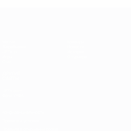
Лига чемпионов УЕФА среди женщин
Матчи
Команды
Жеребьевки
Новости
UEFA.tv
История
Игры
О турнире
Стат.
ДРУГИЕ
САЙТЫ
UEFA.com
Фонд УЕФА
Конфиденциальность
Правила и условия
Правила в отношении cookie