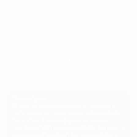
"Лион" побеждал "ПСЖ" в полуфинале в сезонах
2015/16 и 2019/20, зато парижанки выбивали
соперниц в 1/8 финала в сезоне 2015/16 и
прошлогоднем четвертьфинале. В 2021-м они
выиграли по правилу выездного гола, но ныне оно
уже не действует.
Удивительно, что на национальном уровне команды
обыгрывают друг друга легко и непринужденно. В
ноябре дубль Ады Хегерберг позволил "Лиону"
разгромить соперника с результатом 6:1, а в январе
"ПСЖ" взял реванш в матче Кубка Франции - 3:0.
Где смотреть
Все матчи нынешнего розыгрыша, начиная с
группового этапа, болельщики могут смотреть
бесплатно в прямом эфире и в записи на
платформе DAZN и на канале DAZN в YouTube по
всему миру. Стрим YouTube также доступен в