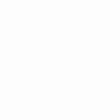
Skip
to
main
Женская Лига чемпионов
Скачать
content
Результаты live и статистика
Лига чемпионов УЕФА среди женщин
Что смотреть в ответных
полуфинальных матчах
женской Лиги чемпионов
вторник, 26 апреля 2022 г.
По итогам субботы мы узнаем обоих
финалистов женской Лиги чемпионов
УЕФА.