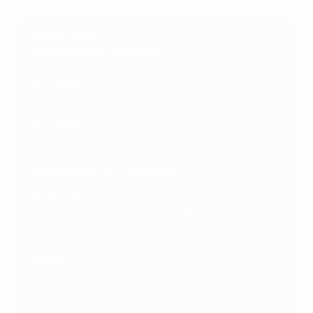
Путь в Турин
Первые матчи 1/2 финала
22 апреля
"Барселона" - "Вольфсбург" 5:1
24 апреля
"Лион" - ПСЖ" 3:2
Ответные матчи 1/2 финала
30 апреля
"Вольфсбург" - "Барселона"
(18:00)
"ПСЖ" - "Лион"
(21:00)
Финал
21 мая, "Ювентус Стэдиум", Турин
"Барселона"/"Вольфсбург" - "Лион"/"ПСЖ"