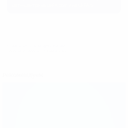
матч-центре на UEFA.com и на UEFA.tv.
© 1998-2026 UEFA. All rights reserved.
Обновлено: вторник, 26 апреля 2022 г.
Рекомендуем