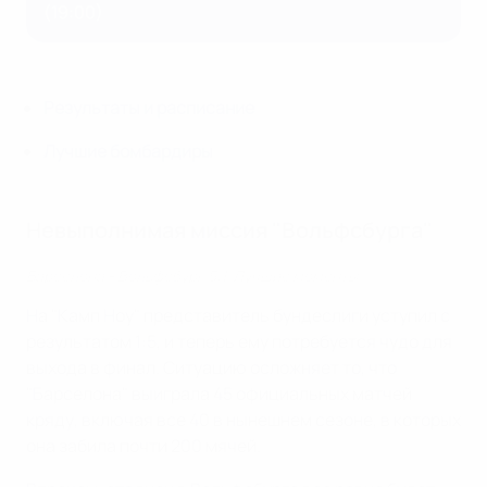
(19:00)
Результаты и расписание
Лучшие бомбардиры
Невыполнимая миссия "Вольфсбурга"
Барселона - Вольфсбург 5:1. Лучшие моменты
На "Камп Ноу" представитель бундеслиги уступил с
результатом 1:5, и теперь ему потребуется чудо для
выхода в финал. Ситуацию осложняет то, что
"Барселона" выиграла 45 официальных матчей
кряду, включая все 40 в нынешнем сезоне, в которых
она забила почти 200 мячей.