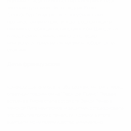
Впрочем, стадион в Вольфсбурге все равно будет
заполнен до отказа. За последние 10 лет
"Вольфсбург" выиграл пять полуфинальных
противостояний из шести, а до прошлой недели
неизменно побеждал испанские клубы. Шансов на
выход в финал сейчас немного, но лидер
чемпионата Германии как минимум поборется за
свое имя.
Дела французские
Лион - ПСЖ 3:2. Лучшие моменты
Команды сделали все, чтобы разжечь интригу перед
ответным поединком на "Парк-де-Пренс". Первая
встреча в Лионе стала сотой для Венди Ренар в
женской Лиге чемпионов, и защитник отпраздновала
это событие голом с пенальти. Хозяйки в итоге
выиграли, но их преимущество минимально.