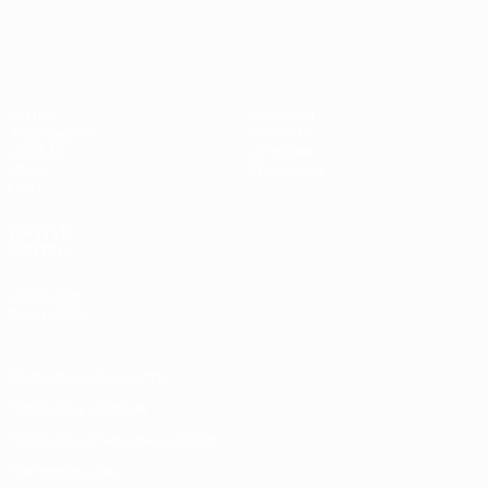
Лига чемпионов УЕФА среди женщин
Матчи
Команды
Жеребьевки
Новости
UEFA.tv
История
Игры
О турнире
Стат.
ДРУГИЕ
САЙТЫ
UEFA.com
Фонд УЕФА
Конфиденциальность
Правила и условия
Правила в отношении cookie
Настройки куки