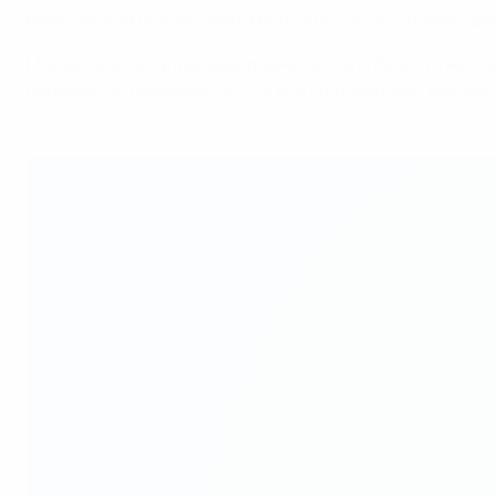
клуб. Смогла осуществить мечту всех "куле" (болельщик
Моя роль (в популяризации женского футбола) та же, ка
сборной. Не сомневаюсь, что все они помогают мне раст