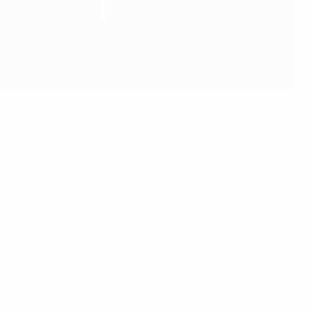
дер, кто удостоился этой награды более одного раза. В
тамбуле на жеребьевке группового этапа Лиги
я тем, что люблю больше всего (из-за травмы), но то,
 играм и тренировкам, и делать работу, которую люблю
ьзоваться этой возможностью и поблагодарить свой