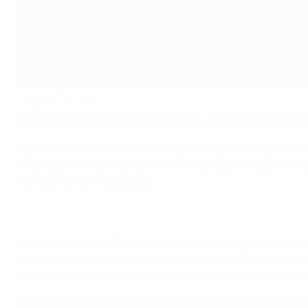
Алексия Путельяс
UEFA
Алексия Путельяс получила награду УЕФА Лучшей футбо
Путельяс стала первой, кто получил эту награду два ра
голосовании она опередила англичанку Бэт Мид и немк
чемпионов УЕФА-2022/23.
Алексия сказала: "Я очень счастлива, что второй год п
что я снова здесь, очень меня мотивирует. Предстоящий
больше всего. Прикладываю все силы, чтобы скорее во
Самым особенным моментом (в прошлом сезоне) без сом