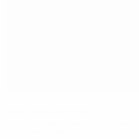
11 Дельфин Каскарино ("Лион"/Франция) - 9 очков
12= Амандин Анри ("Лион") - 8 очков
12= Мария Пилар Леон ("Барселона"/Испания) - 8 очк
14 Табеа Вассмут ("Вольфсбург"/Германия) - 6 очков
15= Мэри Ирпс ("Манчестер Юнайтед"/Англия) - 5 оч
15= Сельма Баша ("Лион"/Франция) - 5 очков
17= Сакина Каршауи ("Пари Сен-Жермен"/Франция) - 
17= Мари-Антуанетт Катото ("Пари Сен-Жермен"/Фран
19 Мерле Фромс ("Айнтрахт" (теперь "Вольфсбург")/Ге
20 Фридолина Рольфе ("Барселона"/Швеция) - 1 очко
21= Кристиане Эндлер ("Лион"/Чили)
21= Марина Хегеринг ("Бавария" (теперь "Вольфсбур
Почему выиграла Путельяс
Путельяс удостоилась этой награды в прошлом сезоне,
результативности, забив за сезон 34 мяча за "Барселон