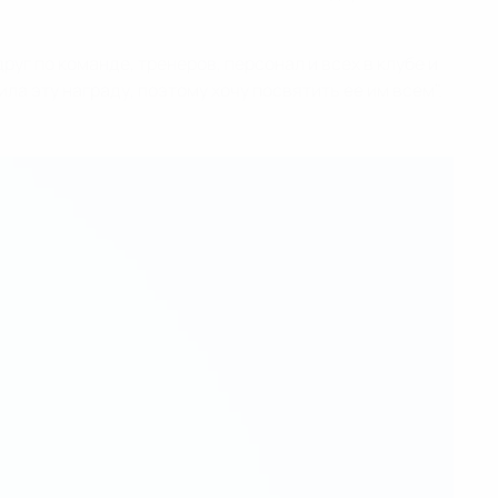
руг по команде, тренеров, персонал и всех в клубе и
ла эту награду, поэтому хочу посвятить ее им всем".