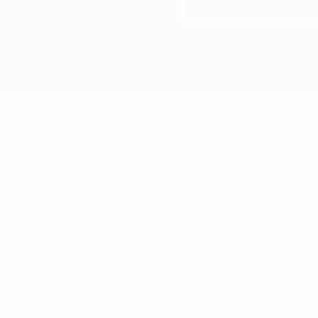
листке сезона 2021/22.
за подряд, и лишь второй футболисткой после Пернилле Хар
у Лену Обердорф. Победительницу объявили 25 августа в С
одряд получаю эту награду. К сожалению, не могу заниматьс
 год будет тяжелым для меня, но я очень хочу вернуться к
сстановиться.
нения были две игры на "Камп Ноу". И я хотела бы воспол