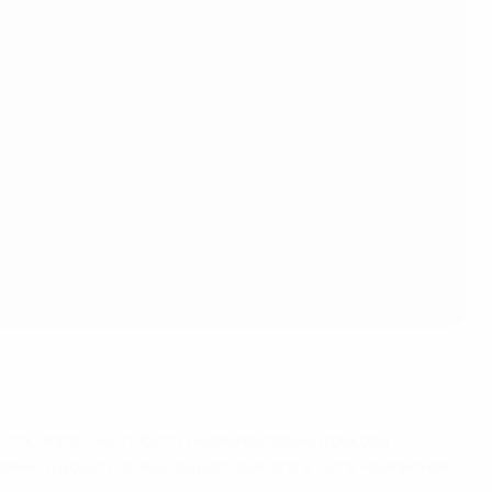
исток мира. Она побила индивидуальный рекорд
арене и дошла до еще одного финала в Лиге чемпионов.