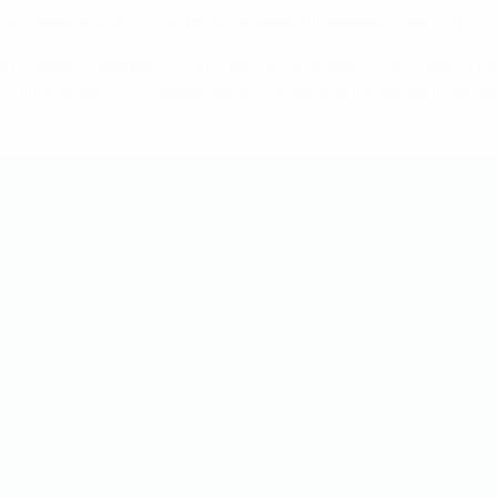
ов "Барселоны") - сыграть на переполненном "Камп Ноу".
к и у моей команды. Хотела бы поблагодарить всех моих под
и и развиваться каждый день. Также благодаря им я получи