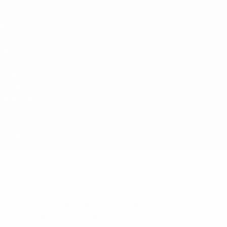
ов
ков
4 очка
ция) - 4 очка
рмания) - 2 очка
г")/Германия)
 а в этом подтвердила репутацию одной из лучших футбол
у", которая выиграла все возможные титулы на внутренней 