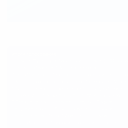
Алексия Путельяс с наградой
UEFA via Getty Images
Итоги голосования
1 Алексия Путельяс ("Барселона"/Испания) - 97 очков
2 Бет Мид ("Арсенал"/Англия) - 84 очка
3 Лена Обердорф ("Вольфсбург"/Германия) - 47 очков
4 Александра Попп ("Вольфсбург"/Германия) - 35 очк
5 Айтана Бонмати ("Барселона"/Испания) - 25 очков
6 Кира Уолш ("Манчестер Сити"/Англия) - 18 очков
7 Леа Уильямсон ("Арсенал"/Англия) - 17 очков
8= Ада Хегерберг ("Лион"/Норвегия) - 12 очков
8= Венди Ренар ("Лион"/Франция) - 12 очков
10 Лина Магулль ("Бавария"/Германия) - 10 очков