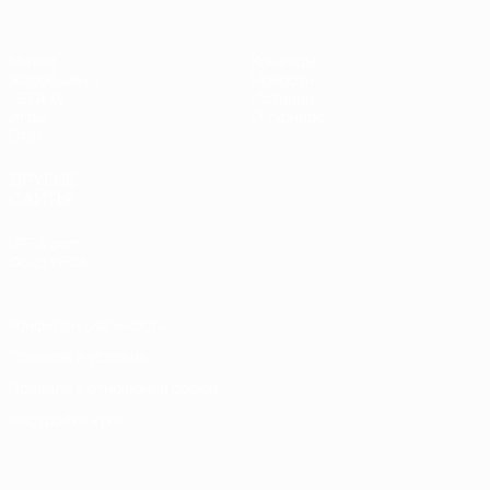
Матчи
Команды
Жеребьевки
Новости
UEFA.tv
История
Игры
О турнире
Стат.
ДРУГИЕ
САЙТЫ
UEFA.com
Фонд УЕФА
Конфиденциальность
Правила и условия
Правила в отношении cookie
Настройки куки