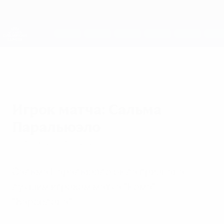
Skip
to
main
Женская Лига чемпионов
Скачать
content
Результаты live и статистика
Лига чемпионов УЕФА среди женщин
Игрок матча: Сальма
Паральюэло
вторник, 21 марта 2023 г.
Сальма Паральюэло была признана
лучшим игроком матча "Рома" -
"Барселона".