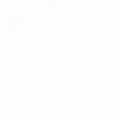
Мариона Кальдентей перешла из "Барселоны" в "Арсенал"
Photo by Stuart MacFarlane/Arsenal FC via Getty Images
Участники группового этапа женской Лиги
чемпионов УЕФА определились с составами.
Крайний срок
подачи заявок истек 3 октября.
Расписание группового этапа
Нажми на команду, чтобы увидеть заявку
.
Более подробную информацию о формировании
заявок ты найдешь в официальном регламенте