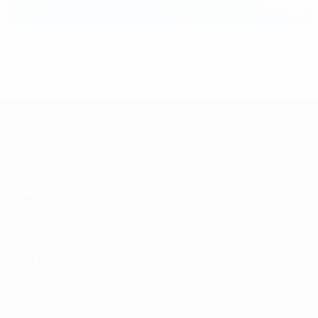
Досье участников группового этапа
Лига чемпионов УЕФА среди женщин
Матчи
Команды
Жеребьевки
Новости
UEFA.tv
История
Игры
О турнире
Стат.
ДРУГИЕ
САЙТЫ
UEFA.com
Фонд УЕФА