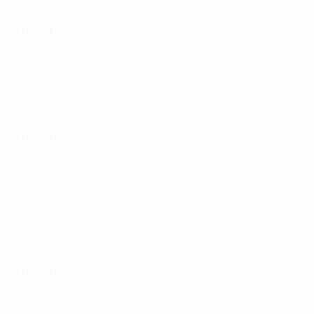
турнира
.
Группа A
"Галатасарай"
"Лион"
"Рома"
"Вольфсбург"
Группа B
"Селтик"
"Челси"
"Реал"
"Твенте"
Скачать приложение женской Лиги чемпионов
Группа C
"Арсенал"