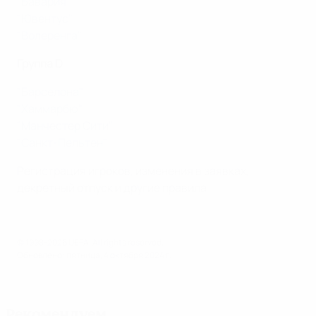
"Бавария"
"Ювентус"
"Волеренга"
Группа D
"Барселона"
"Хаммарбю"
"Манчестер Сити"
"Санкт-Пельтен"
Регистрация игроков, изменения в заявках,
декретный отпуск и другие правила
© 1998-2026 UEFA. All rights reserved.
Обновлено: пятница, 4 октября 2024 г.
Рекомендуем