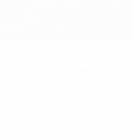
ион "Уллеволь", открытый в 1926 году и не раз с тех
тчи как женской, так и мужской сборной Норвегии. В