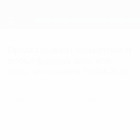
Skip
to
main
Женская Лига чемпионов
Скачать
content
Результаты live и статистика
Лига чемпионов УЕФА среди женщин
Представлены айдентика и
посол финала женской
Лиги чемпионов УЕФА-2026
четверг, 18 декабря 2025 г.
Динамичный дизайн финала женской
Лиги чемпионов УЕФА воспевает
уникальный характер и культурное
наследие Осло.