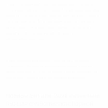
Vasava, дизайн включает визуальные отсылки к
Оперному театру Осло, Музею Мунка, Королевскому
дворцу и городской ратуше, а в центре композиции -
трофей женской Лиги чемпионов, выполненный в
яркой, красочной цветовой гамме, что придает
финалу этого сезона неповторимый и
запоминающийся вид.
В преддверии решающего матча на стадионе
"Уллеволь" 23 мая эта символика будет широко
представлена в Осло, на территории стадиона, на
сайте UEFA.com и во всех промоматериалах.
Послом финала-2026 назначена
бывшая футболистка сборной