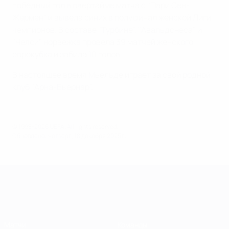
победный гол в овертайме матча с "Пари Сен-
Жермен" и вывела синих в полуфинал женской Лиги
чемпионов. В составе "Турбине", "Авальдснеса" и
"Челси" норвежка провела 39 матчей женского
еврокубка и забила 10 голов.
В настоящее время Мьельде играет за свой родной
клуб "Арна-Бьернар".
© 1998-2026 UEFA. All rights reserved.
Обновлено: четверг, 18 декабря 2025 г.
Лига чемпионов УЕФА среди женщин
Матчи
Команды