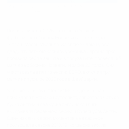
Марен Мьельде на женском ЕВРО-2025
UEFA via Getty Images
Послом финала-2026 назначена бывшая
футболистка сборной Норвегии и экс-звезда
"Челси" Марен Мьельде. За свою выдающуюся
двадцатилетнюю карьеру уроженка Бергена ярко
проявила себя в защите и в полузащите, проведя 183
матча за сборную Норвегии и забив 20 голов. Она
участвовала в пяти женских ЕВРО, включая три
матча на турнире 2025 года в Швейцарии.
За свою карьеру в "Челси" Мьельде пять раз
побеждала в женской суперлиге, завоевала четыре
Кубка Англии и два Кубка английской лиги,
выигрывала Весеннюю серию и Суперкубок Англии.
Один из самых ярких моментов в ее карьере
произошел в сезоне 2018/19, когда она забила