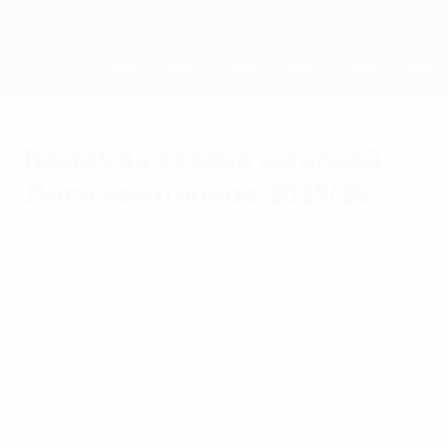
Skip
to
main
Женская Лига чемпионов
Скачать
content
Результаты live и статистика
Лига чемпионов УЕФА среди женщин
Команда сезона женской
Лиги чемпионов-2025/26
воскресенье, 24 мая 2026 г.
В Команду сезона женской Лиги
чемпионов-2025/26 от технических
наблюдателей УЕФА попали
представители четырех клубов, в том
числе пять игроков "Барселоны".