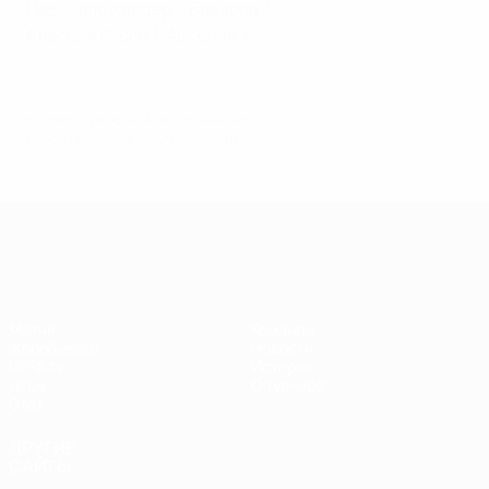
Пернилле Хардер ("Бавария")
Алессия Руссо ("Арсенал")
© 1998-2026 UEFA. All rights reserved.
Обновлено: вторник, 26 мая 2026 г.
Лига чемпионов УЕФА среди женщин
Матчи
Команды
Жеребьевки
Новости
UEFA.tv
История
Игры
О турнире
Стат.
ДРУГИЕ
САЙТЫ