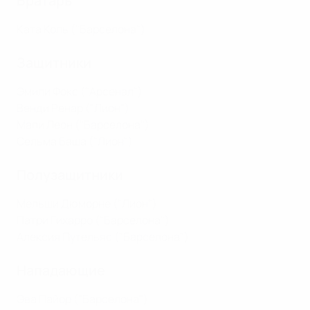
Вратарь
Ката Коль ("Барселона")
Защитники
Эмили Фокс ("Арсенал")
Венди Ренар ("Лион")
Мапи Леон ("Барселона")
Сельма Баша ("Лион")
Полузащитники
Мельши Дюморне ("Лион")
Патри Гихарро ("Барселона")
Алексия Путельяс ("Барселона")
Нападающие
Эва Пайор ("Барселона")