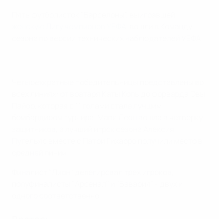
Пять футболисток "Барселоны", выигравшей
женскую Лигу чемпионов УЕФА
, вошли в Команду
сезона по версии технических наблюдателей УЕФА.
Четырехкратные победительницы представлены во
всех линиях: от вратаря Каты Коль до форварда Эвы
Пайор, которая с 11 голами стала лучшим
бомбардиром турнира. Мапи Леон вошла в четверку
защитников, а лучший игрок сезона Алексия
Путельяс вместе с Патри Гихарро получили место в
средней линии.
Финалист "Лион" делегировал трех игроков,
полуфиналисты "Арсенал" и "Бавария" - двух и
одного соответственно.