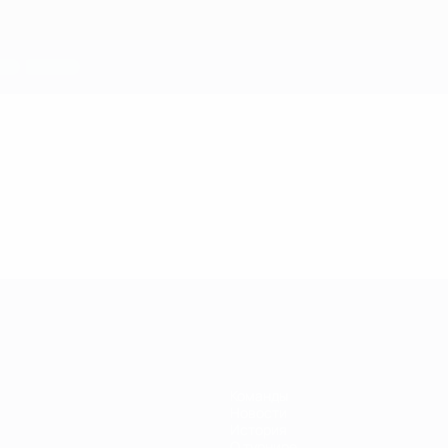
Команды
Новости
История
О турнире