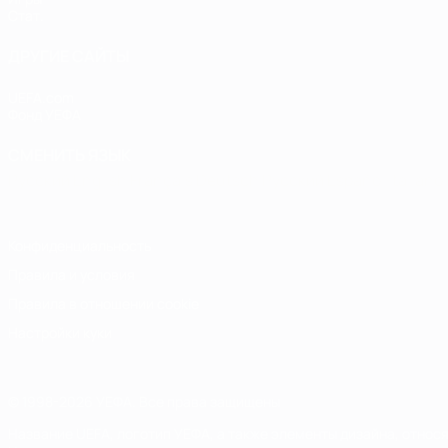
Стат.
ДРУГИЕ САЙТЫ
UEFA.com
Фонд УЕФА
СМЕНИТЬ ЯЗЫК
Русский
English
Français
Deutsch
Русский
Español
Italiano
Конфиденциальность
Правила и условия
Правила в отношении cookie
Настройки куки
© 1998-2026 УЕФА. Все права защищены
Название UEFA, логотип УЕФА, а также элементы дизайна, отно