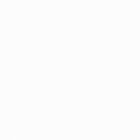
Português
сящиеся к соревнованиям УЕФА, являются зарегистрированными т