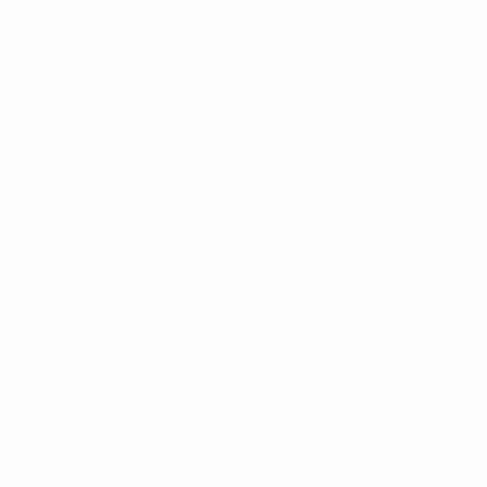
Стат.
ДРУГИЕ
САЙТЫ
UEFA.com
Фонд УЕФА
СМЕНИТЬ ЯЗЫК
Русский
English
Français
Deutsch
Русский
Español
Italiano
Português
Конфиденциальность
Правила и условия
Правила в отношении cookie
Настройки куки
© 1998-2026 УЕФА. Все права защищены