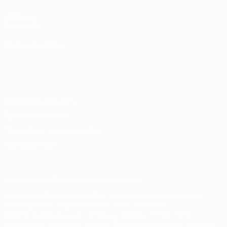
UEFA.com
Фонд УЕФА
СМЕНИТЬ ЯЗЫК
Русский
English
Français
Deutsch
Русский
Español
Italiano
Português
Конфиденциальность
Правила и условия
Правила в отношении cookie
Настройки куки
© 1998-2026 УЕФА. Все права защищены
Название UEFA, логотип УЕФА, а также элементы дизайна,
относящиеся к соревнованиям УЕФА, являются
зарегистрированными торговыми марками УЕФА и/или
охраняются авторским правом. Использование этих торговых