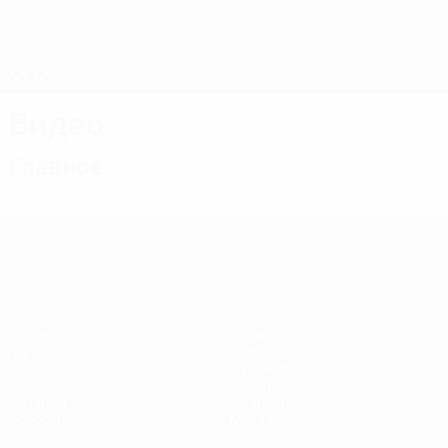
Skip
to
main
Лига наций и женский ЕВРО
Скачать
content
Результаты live и статистика
ЧЕ среди женщин
Видео
Главное
ЧЕ среди женщин
Матчи
Игры
Группы
Билеты
UEFA.tv
Путеводители
Стат.
История
Команды
О турнире
Новости
Магазин