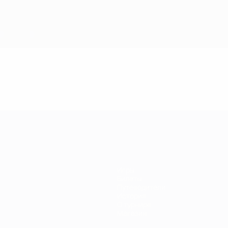
Игры
Билеты
Путеводители
История
О турнире
Магазин