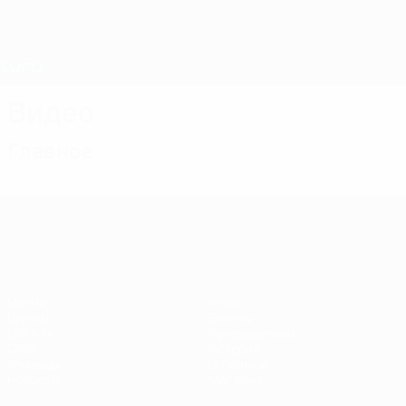
Skip
to
main
Лига наций и женский ЕВРО
Скачать
content
Результаты live и статистика
ЧЕ среди женщин
Видео
Главное
ЧЕ среди женщин
Матчи
Игры
Группы
Билеты
UEFA.tv
Путеводители
Стат.
История
Команды
О турнире
Новости
Магазин