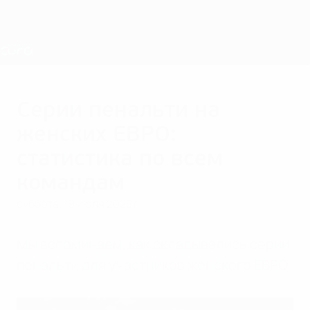
Skip
to
main
Лига наций и женский ЕВРО
Скачать
content
Результаты live и статистика
ЧЕ среди женщин
Серии пенальти на
женских ЕВРО:
статистика по всем
командам
суббота, 19 июля 2025 г.
Мы вспоминаем, как складывались серии
пенальти для участников женского ЕВРО.