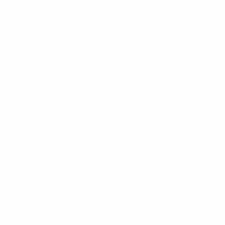
Англия: В2 П1
В
2025, финал - 3:1 против Испании (Базель)
В
2025, 1/4 финала - 3:2 против Швеции (Цюрих)
П
1984, ответный матч финала - 3:4 против Швеции
(Лутон)
на чемпионатах мира
В
2023, 1/8 финала - 4:2 против Нигерии (Брисбен)
П
2011, 1/4 финала - 3:4 против Франции (Леверкузен)
Бельгия: -
не участвовала в сериях пенальти
Германия (включая ФРГ): В2 П1