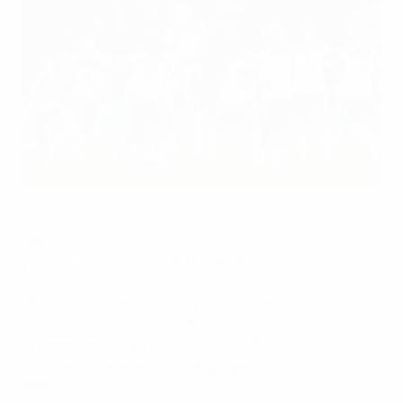
Англичанки после победы над Швецией в четвертьфинале
ЕВРО-2025
AFP via Getty Images
UEFA.com знакомит с успехами и неудачами
участников женского ЕВРО-2025 в сериях пенальти.
Прежде всего, в зачет идут матчи чемпионатов
Европы, но мы вспоминаем также показатели на
первенствах мира и Олимпиадах. В статистике
после наименования команды результаты только на
ЕВРО.