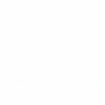
Португалия: -
не участвовала в сериях пенальти
Финляндия: -
не участвовала в сериях пенальти
Франция: В0 П3
П
2025, 1/4 финала - 5:6 против Германии (Базель)
П
2013, 1/4 финала - 2:4 против Дании (Линчепинг)
П
2009, 1/4 финала - 4:5 против Нидерландов
(Тампере)
на чемпионатах мира
П
2023, 1/4 финала - 6:7 против Австралии (Брисбен)
П
2015, 1/4 финала - 4:5 против Германии (Монреаль)
В
2011, 1/4 финала - 4:3 против Англии (Леверкузен)