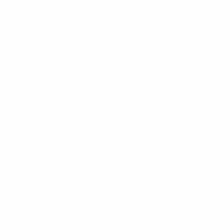
не участвовала в сериях пенальти
Испания: В0 П2
П
2025, финал - 1:3 против Англии (Базель)
П
2017, 1/4 финала - 3:5 против Австрии (Тилбург)
на Олимпиадах
В
2024, 1/4 финала - 4:2 против Колумбии (Десин-
Шарпье)
Италия: В1 П1
В
1993, полуфинал - 4:3 против Германии (Римини)
П
1989, полуфинал - 3:4 против ФРГ (Зиген)
Нидерланды: В1 П0
В
2009, 1/4 финала - 5:4 против Франции (Тампере)