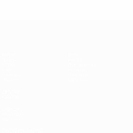
ЧЕ среди женщин
Матчи
Игры
Группы
Билеты
UEFA.tv
Путеводители
Стат.
История
Команды
О турнире
Новости
Магазин
ДРУГИЕ
САЙТЫ
UEFA.com
Фонд УЕФА
Магазин
ПОДПИСЫВАЙСЯ