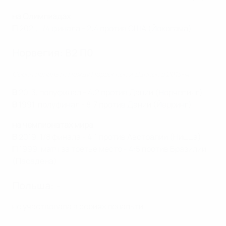
на Олимпиадах
П
2021, 1/4 финала - 2:4 против США (Йокогама)
Норвегия: В2 П0
Серия пенальти между Норвегией и Данией в 2013-м
В
2013, полуфинал - 4:2 против Дании (Норчепинг)
В
1991, полуфинал - 8:7 против Дании (Йерринг)
на чемпионатах мира
В
2019, 1/8 финала - 4:1 против Австралии (Ницца)
П
1999, матч за третье место - 4:5 против Бразилии
(Пасадена)
Польша: -
не участвовала в сериях пенальти