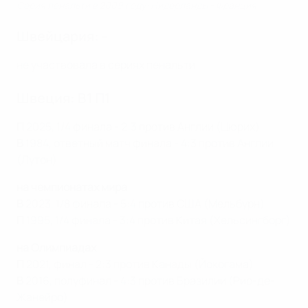
Серия пенальти в 2009 году: Нидерланды - Франция
Швейцария: -
не участвовала в сериях пенальти
Швеция: В1 П1
П
2025, 1/4 финала - 2:3 против Англии (Цюрих)
В
1984, ответный матч финала - 4:3 против Англии
(Лутон)
на чемпионатах мира
В
2023, 1/8 финала - 5:4 против США (Мельбурн)
П
1995, 1/4 финала - 3:4 против Китая (Хельсингборг)
на Олимпиадах
П
2021, финал - 2:3 против Канады (Йокогама)
В
2016, полуфинал - 4:3 против Бразилии (Рио-де-
Жанейро)