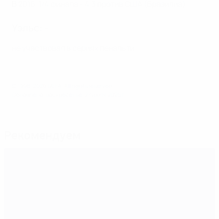
В
2016, 1/4 финала - 4:3 против США (Бразилиа)
Уэльс: -
не участвовал в сериях пенальти
© 1998-2026 UEFA. All rights reserved.
Обновлено: воскресенье, 27 июля 2025 г.
Рекомендуем