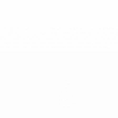
='https://ru.uefa.com/insideuefa/mediaservices/mediarel
%D0%B5%D1%84%D0%B0-%D0%B8%D1%81%D0%BA%D0%B
B8%D0%B8%D1%81%D0%BA%D0%B8%D0%B5-%D0%BA%D0
D1%80%D0%BD%D1%8B%D0%B5-%D0%B8%D0%B7-%D0%B
83%D1%80%D0%BD%D0%B8%D1%80%D0%BE%D0%B2/' >По
Игры
Билеты
Путеводители
История
О турнире
Магазин