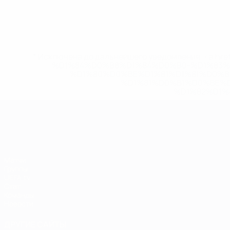
* Исключена до дальнейшего уведомления. <a href
%D1%84%D0%B8%D1%84%D0%B0-%D1%83
%D1%80%D0%BE%D1%81%D1%81%D0%
%D1%81%D0%B1%D0%BE%
%D1%82%D1%
ЧЕ среди женщин
Матчи
Группы
UEFA.tv
Стат.
Команды
Новости
ДРУГИЕ САЙТЫ