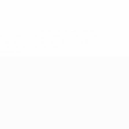
eases/news/0272-148df8afec70-8ace600b6288-1000--
B%D1%8E%D1%87%D0%B8%D0%BB%D0%B8-
%BB%D1%83%D0%B1%D1%8B-%D0%B8-
2%D1%81%D0%B5%D1%85-
дробнее</a>