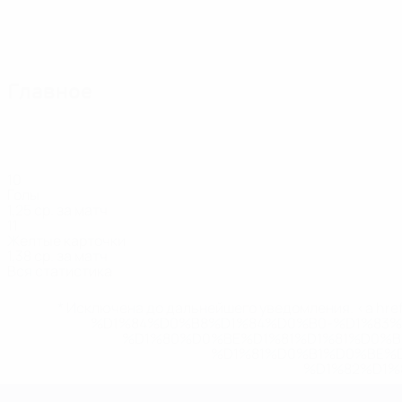
Главное
10
Голы
1,25 ср. за матч
11
Желтые карточки
1,38 ср. за матч
Вся статистика
* Исключена до дальнейшего уведомления. <a href
%D1%84%D0%B8%D1%84%D0%B0-%D1%83
%D1%80%D0%BE%D1%81%D1%81%D0%
%D1%81%D0%B1%D0%BE%
%D1%82%D1%
ЧЕ среди женщин