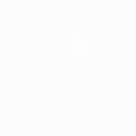
Игры
Билеты
Путеводители
История
О турнире
Магазин
Português