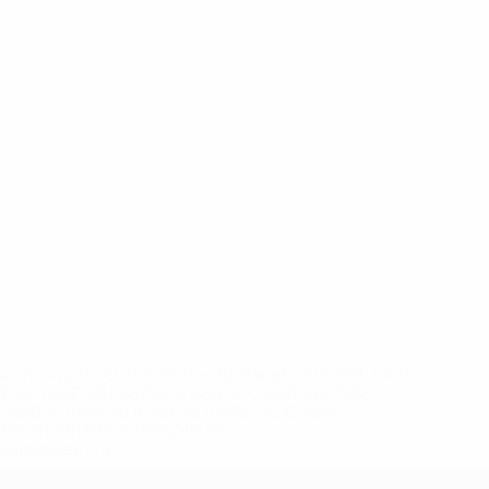
eases/news/0272-148df8afec70-8ace600b6288-1000--
B%D1%8E%D1%87%D0%B8%D0%BB%D0%B8-
%BB%D1%83%D0%B1%D1%8B-%D0%B8-
2%D1%81%D0%B5%D1%85-
дробнее</a>