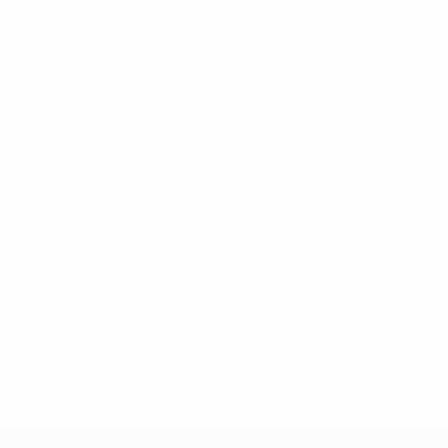
14
Пропущенные голы
1,75 ср. за матч
0
Красные карточки
='https://ru.uefa.com/insideuefa/mediaservices/mediarel
%D0%B5%D1%84%D0%B0-%D0%B8%D1%81%D0%BA%D0%B
B8%D0%B8%D1%81%D0%BA%D0%B8%D0%B5-%D0%BA%D0
D1%80%D0%BD%D1%8B%D0%B5-%D0%B8%D0%B7-%D0%B
83%D1%80%D0%BD%D0%B8%D1%80%D0%BE%D0%B2/' >По