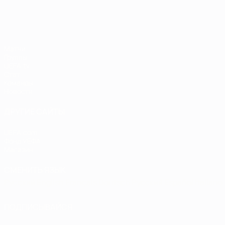
Матчи
Группы
UEFA.tv
Стат.
Команды
Новости
ДРУГИЕ САЙТЫ
UEFA.com
Фонд УЕФА
Магазин
СМЕНИТЬ ЯЗЫК
Русский
English
Français
Deutsch
Русский
Español
Italiano
ПОДПИСЫВАЙСЯ