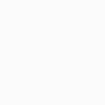
UEFA.tv
Путеводители
Стат.
История
Команды
О турнире
Новости
Магазин
ДРУГИЕ
САЙТЫ
UEFA.com
Фонд УЕФА
Магазин
СМЕНИТЬ ЯЗЫК
Русский
English
Français
Deutsch
Русский
Español
Italiano
Português
ПОДПИСЫВАЙСЯ
Скачать официальное приложение