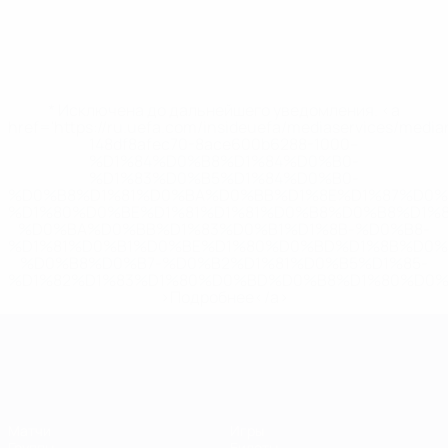
* Исключена до дальнейшего уведомления. <a
href='https://ru.uefa.com/insideuefa/mediaservices/medi
148df8afec70-8ace600b6288-1000--
%D1%84%D0%B8%D1%84%D0%B0-
%D1%83%D0%B5%D1%84%D0%B0-
%D0%B8%D1%81%D0%BA%D0%BB%D1%8E%D1%87%D0%
%D1%80%D0%BE%D1%81%D1%81%D0%B8%D0%B8%D1%
%D0%BA%D0%BB%D1%83%D0%B1%D1%8B-%D0%B8-
%D1%81%D0%B1%D0%BE%D1%80%D0%BD%D1%8B%D0%
%D0%B8%D0%B7-%D0%B2%D1%81%D0%B5%D1%85-
%D1%82%D1%83%D1%80%D0%BD%D0%B8%D1%80%D0%
>Подробнее</a>
ЧЕ среди женщин
Матчи
Игры
Группы
Билеты