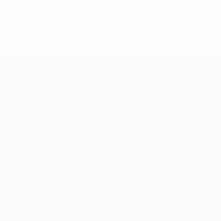
eases/news/0272-148df8afec70-8ace600b6288-1000--
B%D1%8E%D1%87%D0%B8%D0%BB%D0%B8-
%BB%D1%83%D0%B1%D1%8B-%D0%B8-
2%D1%81%D0%B5%D1%85-
дробнее</a>