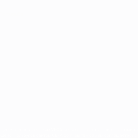
Português
сящиеся к соревнованиям УЕФА, являются зарегистрированными т
щено. Пользуясь сайтом UEFA.com, вы тем самым соглашаетесь с 