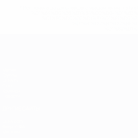
* Исключена до дальнейшего уведомления. <a href
%D1%84%D0%B8%D1%84%D0%B0-%D1%83
%D1%80%D0%BE%D1%81%D1%81%D0%
%D1%81%D0%B1%D0%BE%
%D1%82%D1%
ЧЕ среди женщин
Матчи
Группы
UEFA.tv
Стат.
Команды
Новости
ДРУГИЕ САЙТЫ
UEFA.com
Фонд УЕФА
Магазин