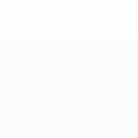
='https://ru.uefa.com/insideuefa/mediaservices/mediarel
%D0%B5%D1%84%D0%B0-%D0%B8%D1%81%D0%BA%D0%B
B8%D0%B8%D1%81%D0%BA%D0%B8%D0%B5-%D0%BA%D0
D1%80%D0%BD%D1%8B%D0%B5-%D0%B8%D0%B7-%D0%B
83%D1%80%D0%BD%D0%B8%D1%80%D0%BE%D0%B2/' >По
Игры
Билеты
Путеводители
История
О турнире
Магазин