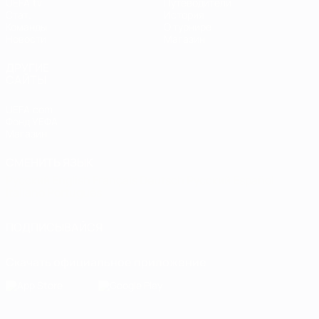
UEFA.tv
Путеводители
Стат.
История
Команды
О турнире
Новости
Магазин
ДРУГИЕ
САЙТЫ
UEFA.com
Фонд УЕФА
Магазин
СМЕНИТЬ ЯЗЫК
Русский
English
Français
Deutsch
Русский
Español
Italiano
Português
ПОДПИСЫВАЙСЯ
Скачать официальное приложение