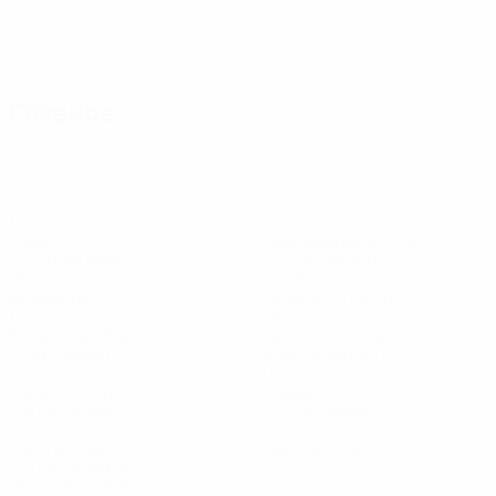
Главное
10
3
Голы
Пропущенные голы
2,5 ср. за матч
0,75 ср. за матч
51%
75,5%
Владение
Точность пасов
172
25
Возвраты владения
Удачные отборы
43 ср. за матч
6,25 ср. за матч
2
11
Сухие матчи
Сейвы
0,5 ср. за матч
2,75 ср. за матч
2
0
Желтые карточки
Красные карточки
0,5 ср. за матч
Вся статистика