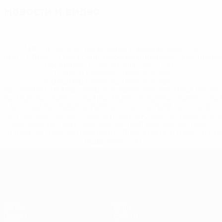
Новости и видео
* Исключена до дальнейшего уведомления. <a
href='https://ru.uefa.com/insideuefa/mediaservices/medi
148df8afec70-8ace600b6288-1000--
%D1%84%D0%B8%D1%84%D0%B0-
%D1%83%D0%B5%D1%84%D0%B0-
%D0%B8%D1%81%D0%BA%D0%BB%D1%8E%D1%87%D0%
%D1%80%D0%BE%D1%81%D1%81%D0%B8%D0%B8%D1%
%D0%BA%D0%BB%D1%83%D0%B1%D1%8B-%D0%B8-
%D1%81%D0%B1%D0%BE%D1%80%D0%BD%D1%8B%D0%
%D0%B8%D0%B7-%D0%B2%D1%81%D0%B5%D1%85-
%D1%82%D1%83%D1%80%D0%BD%D0%B8%D1%80%D0%
>Подробнее</a>
ЧЕ среди женщин
Матчи
Игры
Группы
Билеты