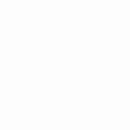
15
Пропущенные голы
1,88 ср. за матч
0
Красные карточки
='https://ru.uefa.com/insideuefa/mediaservices/mediarel
%D0%B5%D1%84%D0%B0-%D0%B8%D1%81%D0%BA%D0%B
B8%D0%B8%D1%81%D0%BA%D0%B8%D0%B5-%D0%BA%D0
D1%80%D0%BD%D1%8B%D0%B5-%D0%B8%D0%B7-%D0%B
83%D1%80%D0%BD%D0%B8%D1%80%D0%BE%D0%B2/' >По