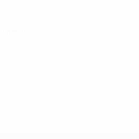
Главное
7
Голы
0,88 ср. за матч
18
Желтые карточки
2,25 ср. за матч
Вся статистика
* Исключена до дальнейшего уведомления. <a href
%D1%84%D0%B8%D1%84%D0%B0-%D1%83
%D1%80%D0%BE%D1%81%D1%81%D0%
%D1%81%D0%B1%D0%BE%
%D1%82%D1%
ЧЕ среди женщин