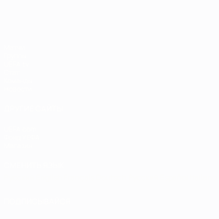
Матчи
Группы
UEFA.tv
Стат.
Команды
Новости
ДРУГИЕ САЙТЫ
UEFA.com
Фонд УЕФА
Магазин
СМЕНИТЬ ЯЗЫК
Русский
English
Français
Deutsch
Русский
Español
Italiano
ПОДПИСЫВАЙСЯ