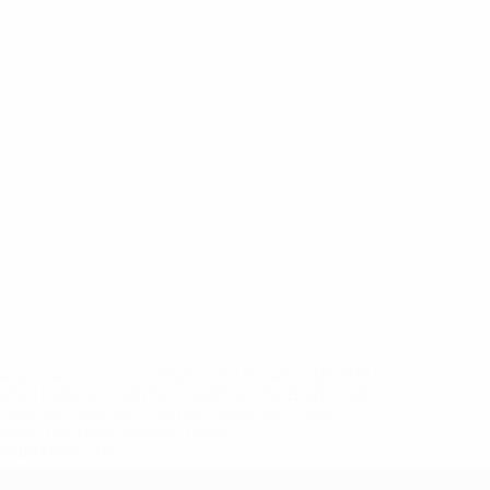
eases/news/0272-148df8afec70-8ace600b6288-1000--
B%D1%8E%D1%87%D0%B8%D0%BB%D0%B8-
%BB%D1%83%D0%B1%D1%8B-%D0%B8-
2%D1%81%D0%B5%D1%85-
дробнее</a>