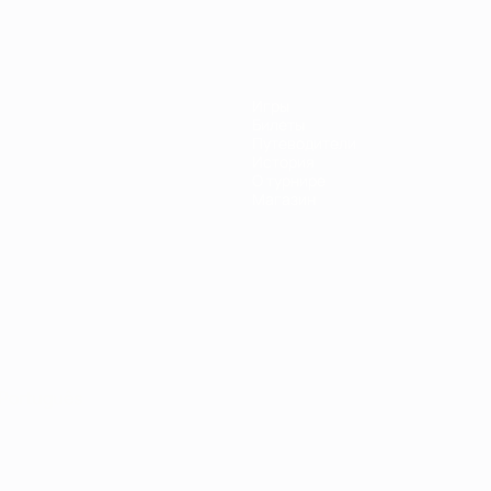
Игры
Билеты
Путеводители
История
О турнире
Магазин
Português