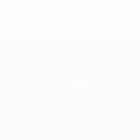
='https://ru.uefa.com/insideuefa/mediaservices/mediarel
%D0%B5%D1%84%D0%B0-%D0%B8%D1%81%D0%BA%D0%B
B8%D0%B8%D1%81%D0%BA%D0%B8%D0%B5-%D0%BA%D0
D1%80%D0%BD%D1%8B%D0%B5-%D0%B8%D0%B7-%D0%B
83%D1%80%D0%BD%D0%B8%D1%80%D0%BE%D0%B2/' >По
Игры
Билеты
Путеводители
История
О турнире
Магазин