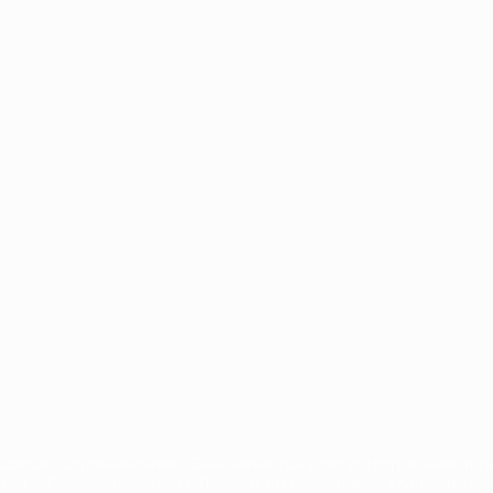
Português
сящиеся к соревнованиям УЕФА, являются зарегистрированными т
щено. Пользуясь сайтом UEFA.com, вы тем самым соглашаетесь с 