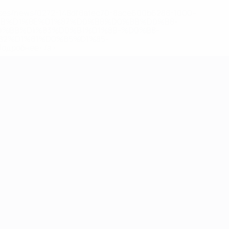
eases/news/0272-148df8afec70-8ace600b6288-1000--
B%D1%8E%D1%87%D0%B8%D0%BB%D0%B8-
%BB%D1%83%D0%B1%D1%8B-%D0%B8-
2%D1%81%D0%B5%D1%85-
дробнее</a>