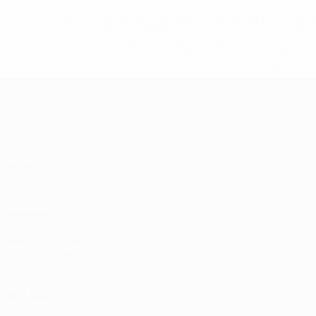
* Исключена до дальнейшего уведомления. <a href
%D1%84%D0%B8%D1%84%D0%B0-%D1%83
%D1%80%D0%BE%D1%81%D1%81%D0%
%D1%81%D0%B1%D0%BE%
%D1%82%D1%
ЧЕ среди женщин
Матчи
Группы
UEFA.tv
Стат.
Команды
Новости
ДРУГИЕ САЙТЫ
UEFA.com
Фонд УЕФА
Магазин