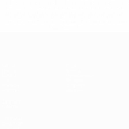
%D1%80%D0%BE%D1%81%D1%81%D0%B8%D0%B8%D1%
%D0%BA%D0%BB%D1%83%D0%B1%D1%8B-%D0%B8-
%D1%81%D0%B1%D0%BE%D1%80%D0%BD%D1%8B%D0%
%D0%B8%D0%B7-%D0%B2%D1%81%D0%B5%D1%85-
%D1%82%D1%83%D1%80%D0%BD%D0%B8%D1%80%D0%
>Подробнее</a>
ЧЕ среди женщин
Матчи
Игры
Группы
Билеты
UEFA.tv
Путеводители
Стат.
История
Команды
О турнире
Новости
Магазин
ДРУГИЕ
САЙТЫ
UEFA.com
Фонд УЕФА
Магазин