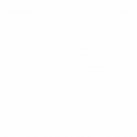
Главное
Вся статистика
6
597
Матчи
Минуты на поле
99,5 ср. за матч
1
1
Голы
Голевые пасы
0,17 ср. за матч
0,17 ср. за матч
88,67%
1
Точность пасов
Желтые карточки
0,17 ср. за матч
0
Красные карточки
* Исключена до дальнейшего уведомления. <a
href='https://ru.uefa.com/insideuefa/mediaservices/medi
148df8afec70-8ace600b6288-1000--
%D1%84%D0%B8%D1%84%D0%B0-
%D1%83%D0%B5%D1%84%D0%B0-
%D0%B8%D1%81%D0%BA%D0%BB%D1%8E%D1%87%D0%