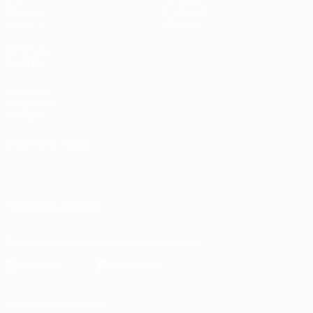
Команды
О турнире
Новости
Магазин
ДРУГИЕ
САЙТЫ
UEFA.com
Фонд УЕФА
Магазин
СМЕНИТЬ ЯЗЫК
Русский
English
Français
Deutsch
Русский
Español
Italiano
Português
ПОДПИСЫВАЙСЯ
Скачать официальное приложение
Конфиденциальность