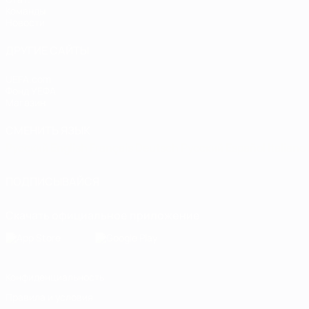
Команды
Новости
ДРУГИЕ САЙТЫ
UEFA.com
Фонд УЕФА
Магазин
СМЕНИТЬ ЯЗЫК
Русский
English
Français
Deutsch
Русский
Español
Italiano
ПОДПИСЫВАЙСЯ
Скачать официальное приложение
Конфиденциальность
Правила и условия