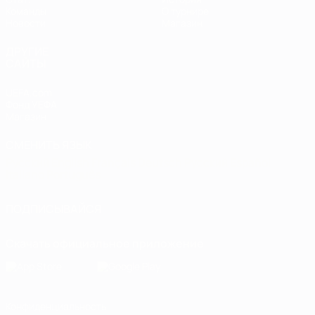
Команды
О турнире
Новости
Магазин
ДРУГИЕ
САЙТЫ
UEFA.com
Фонд УЕФА
Магазин
СМЕНИТЬ ЯЗЫК
Русский
English
Français
Deutsch
Русский
Español
Italiano
Português
ПОДПИСЫВАЙСЯ
Скачать официальное приложение
Конфиденциальность