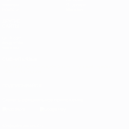
Команды
О турнире
Новости
Магазин
ДРУГИЕ
САЙТЫ
UEFA.com
Фонд УЕФА
Магазин
СМЕНИТЬ ЯЗЫК
Русский
English
Français
Deutsch
Русский
Español
Italiano
Português
ПОДПИСЫВАЙСЯ
Скачать официальное приложение
Конфиденциальность