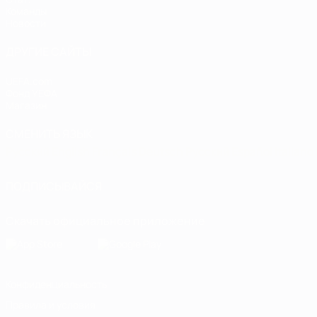
Команды
Новости
ДРУГИЕ САЙТЫ
UEFA.com
Фонд УЕФА
Магазин
СМЕНИТЬ ЯЗЫК
Русский
English
Français
Deutsch
Русский
Español
Italiano
ПОДПИСЫВАЙСЯ
Скачать официальное приложение
Конфиденциальность
Правила и условия