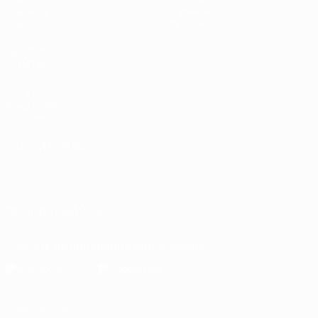
Команды
О турнире
Новости
Магазин
ДРУГИЕ
САЙТЫ
UEFA.com
Фонд УЕФА
Магазин
СМЕНИТЬ ЯЗЫК
Русский
English
Français
Deutsch
Русский
Español
Italiano
Português
ПОДПИСЫВАЙСЯ
Скачать официальное приложение
Конфиденциальность