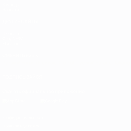
Команды
Новости
ДРУГИЕ САЙТЫ
UEFA.com
Фонд УЕФА
Магазин
СМЕНИТЬ ЯЗЫК
Русский
English
Français
Deutsch
Русский
Español
Italiano
ПОДПИСЫВАЙСЯ
Скачать официальное приложение
Конфиденциальность
Правила и условия