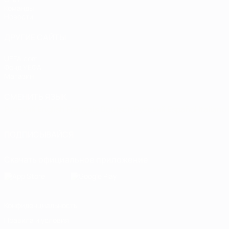
Команды
Новости
ДРУГИЕ САЙТЫ
UEFA.com
Фонд УЕФА
Магазин
СМЕНИТЬ ЯЗЫК
Русский
English
Français
Deutsch
Русский
Español
Italiano
ПОДПИСЫВАЙСЯ
Скачать официальное приложение
Конфиденциальность
Правила и условия