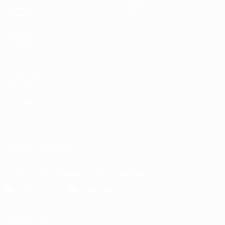
Команды
О турнире
Новости
Магазин
ДРУГИЕ
САЙТЫ
UEFA.com
Фонд УЕФА
Магазин
СМЕНИТЬ ЯЗЫК
Русский
English
Français
Deutsch
Русский
Español
Italiano
Português
ПОДПИСЫВАЙСЯ
Скачать официальное приложение
Конфиденциальность