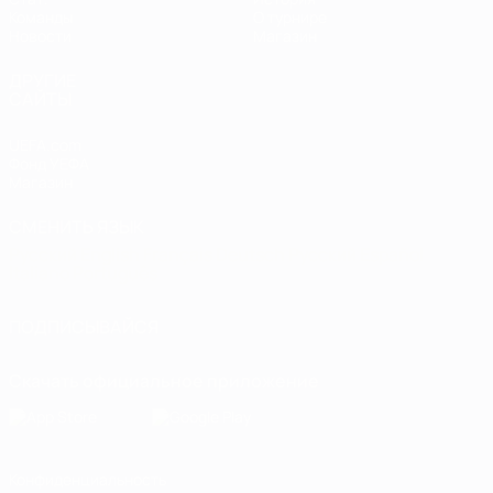
Команды
О турнире
Новости
Магазин
ДРУГИЕ
САЙТЫ
UEFA.com
Фонд УЕФА
Магазин
СМЕНИТЬ ЯЗЫК
Русский
English
Français
Deutsch
Русский
Español
Italiano
Português
ПОДПИСЫВАЙСЯ
Скачать официальное приложение
Конфиденциальность