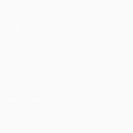
Матчи
Новости
Жеребьевки
История
Команды
О турнире
ДРУГИЕ
САЙТЫ
UEFA.com
Фонд УЕФА
СМЕНИТЬ ЯЗЫК
Русский
English
Français
Deutsch
Русский
Español
Italiano
Português
Конфиденциальность
Правила и условия
Правила в отношении cookie
Настройки куки