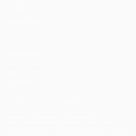
UEFA.com
Фонд УЕФА
СМЕНИТЬ ЯЗЫК
Русский
English
Français
Deutsch
Русский
Español
Italiano
Português
Конфиденциальность
Правила и условия
Правила в отношении cookie
Настройки куки
© 1998-2026 УЕФА. Все права защищены
Название UEFA, логотип УЕФА, а также элементы дизайна,
относящиеся к соревнованиям УЕФА, являются
зарегистрированными торговыми марками УЕФА и/или
охраняются авторским правом. Использование этих торговых
марок в коммерческих целях запрещено. Пользуясь сайтом