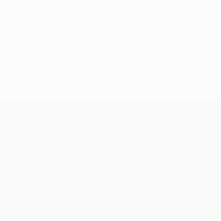
Кубок Европы УЕФА среди женщи
Матчи
Новости
Жеребьевки
История
Команды
О турнире
ДРУГИЕ
САЙТЫ