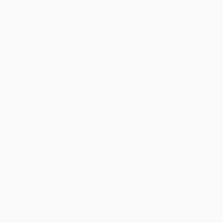
Матчи
Новости
Жеребьевки
История
Команды
О турнире
ДРУГИЕ
САЙТЫ
UEFA.com
Фонд УЕФА
СМЕНИТЬ ЯЗЫК
Русский
English
Français
Deutsch
Русский
Español
Italiano
Português
Конфиденциальность
Правила и условия
Правила в отношении cookie
Настройки куки