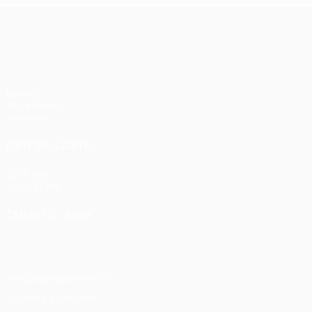
Кубок Европы УЕФА среди женщи
Матчи
Жеребьевки
Команды
ДРУГИЕ САЙТЫ
UEFA.com
Фонд УЕФА
СМЕНИТЬ ЯЗЫК
Русский
English
Français
Deutsch
Русский
Español
Itali
Конфиденциальность
Правила и условия