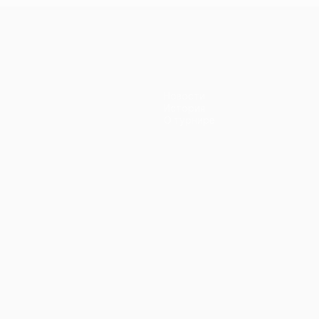
н
Новости
История
О турнире
ano
Português