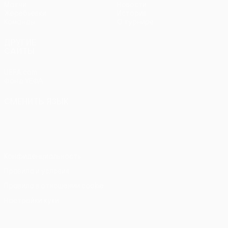
Матчи
Новости
Жеребьевки
История
Команды
О турнире
ДРУГИЕ
САЙТЫ
UEFA.com
Фонд УЕФА
СМЕНИТЬ ЯЗЫК
Русский
English
Français
Deutsch
Русский
Español
Italiano
Português
Конфиденциальность
Правила и условия
Правила в отношении cookie
Настройки куки